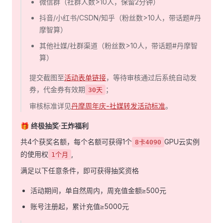
微信群（社群人数>10人，保留2分钟）
抖音/小红书/CSDN/知乎（粉丝数>10人，带话题#丹
摩智算）
其他社媒/社群渠道（粉丝数>10人，带话题#丹摩智
算）
提交截图至
活动表单链接
，等待审核通过后系统自动发
券，代金券有效期
；
30天
审核标准详见
丹摩周年庆-社媒转发活动标准
。
🎁
终极抽奖·王炸福利
共4个获奖名额，每个名额可获得1个
GPU云实例
8卡4090
的使用权
,
1个月
满足以下任意条件，即可获得抽奖资格
活动期间，单自然周内，周充值金额≥500元
账号注册起，累计充值≥5000元