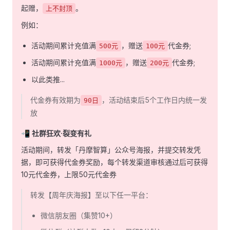
起赠，
。
上不封顶
例如：
活动期间累计充值满
，赠送
代金券;
500元
100元
活动期间累计充值满
，赠送
代金券;
1000元
200元
以此类推...
代金券有效期为
，活动结束后5个工作日内统一发
90日
放
📲
社群狂欢·裂变有礼
活动期间，转发「丹摩智算」公众号海报，并提交转发凭
据，即可获得代金券奖励，每个转发渠道审核通过后可获得
10元代金券，上限50元代金券
转发【周年庆海报】至以下任一平台：
微信朋友圈（集赞10+）