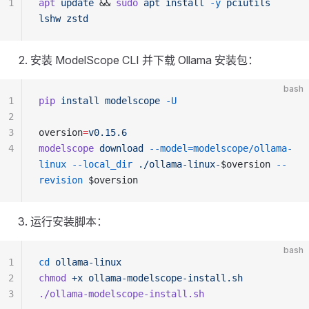
1
apt
 update
 && 
sudo
 apt
 install
 -y
 pciutils
lshw
 zstd
安装 ModelScope CLI 并下载 Ollama 安装包：
bash
1
pip
 install
 modelscope
 -U
2
3
oversion
=
v0.15.6
4
modelscope
 download
 --model=modelscope/ollama-
linux
 --local_dir
 ./ollama-linux-
$oversion 
--
revision
 $oversion
运行安装脚本：
bash
1
cd
 ollama-linux
2
chmod
 +x
 ollama-modelscope-install.sh
3
./ollama-modelscope-install.sh