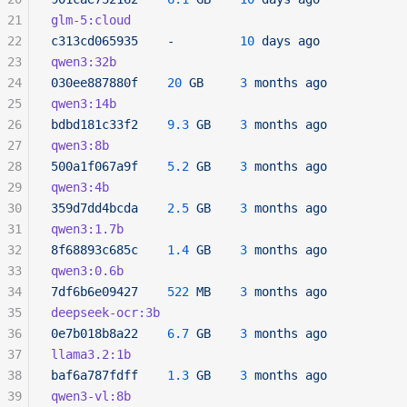
21
glm-5:cloud
22
c313cd065935
    -
         10
 days
 ago
23
qwen3:32b
24
030ee887880f
    20
 GB
     3
 months
 ago
25
qwen3:14b
26
bdbd181c33f2
    9.3
 GB
    3
 months
 ago
27
qwen3:8b
28
500a1f067a9f
    5.2
 GB
    3
 months
 ago
29
qwen3:4b
30
359d7dd4bcda
    2.5
 GB
    3
 months
 ago
31
qwen3:1.7b
32
8f68893c685c
    1.4
 GB
    3
 months
 ago
33
qwen3:0.6b
34
7df6b6e09427
    522
 MB
    3
 months
 ago
35
deepseek-ocr:3b
36
0e7b018b8a22
    6.7
 GB
    3
 months
 ago
37
llama3.2:1b
38
baf6a787fdff
    1.3
 GB
    3
 months
 ago
39
qwen3-vl:8b