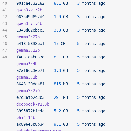
40
901cae732162
    6.1
 GB
    3
 months
 ago
41
qwen3-vl:2b
42
0635d9d857d4
    1.9
 GB
    3
 months
 ago
43
qwen3-vl:4b
44
1343d82ebee3
    3.3
 GB
    3
 months
 ago
45
gemma3:27b
46
a418f5838eaf
    17
 GB
     5
 months
 ago
47
gemma3:12b
48
f4031aab637d
    8.1
 GB
    5
 months
 ago
gemma3:4b
a2af6cc3eb7f
    3.3
 GB
    5
 months
 ago
gemma3:1b
8648f39daa8f
    815
 MB
    5
 months
 ago
gemma3:270m
e7d36fb2c3b3
    291
 MB
    5
 months
 ago
deepseek-r1:8b
6995872bfe4c
    5.2
 GB
    5
 months
 ago
phi4:14b
ac896e5b8b34
    9.1
 GB
    5
 months
 ago