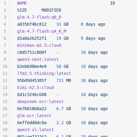
1
NAME
                                  ID
2
SIZE
      MODIFIED
3
glm-4.7-flash:q8_0
4
a035bf4bc812
    31
 GB
     8
 days
 ago
5
glm-4.7-flash:q4_K_M
6
d1a8a26252f1
    19
 GB
     9
 days
 ago
7
minimax-m2.5:cloud
8
c0d5751c800f
    -
         10
 days
 ago
9
qwen3-next:latest
10
b2ebb986e4e9
    50
 GB
     10
 days
 ago
11
lfm2.5-thinking:latest
12
95bd9d45385f
    731
 MB
    10
 days
 ago
13
kimi-k2.5:cloud
14
6d1c3246c608
    -
         10
 days
 ago
15
deepseek-ocr:latest
16
0e7b018b8a22
    6.7
 GB
    10
 days
 ago
17
glm-ocr:latest
18
6effedd0dc8a
    2.2
 GB
    10
 days
 ago
19
qwen3-vl:latest
20
901cae732162
    6.1
 GB
    10
 days
 ago