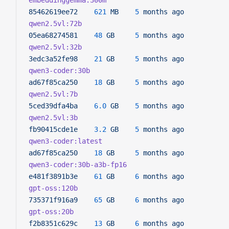
embeddinggemma:300m
85462619ee72
    621
 MB
    5
 months
 ago
qwen2.5vl:72b
05ea68274581
    48
 GB
     5
 months
 ago
qwen2.5vl:32b
3edc3a52fe98
    21
 GB
     5
 months
 ago
qwen3-coder:30b
ad67f85ca250
    18
 GB
     5
 months
 ago
qwen2.5vl:7b
5ced39dfa4ba
    6.0
 GB
    5
 months
 ago
qwen2.5vl:3b
fb90415cde1e
    3.2
 GB
    5
 months
 ago
qwen3-coder:latest
ad67f85ca250
    18
 GB
     5
 months
 ago
qwen3-coder:30b-a3b-fp16
e481f3891b3e
    61
 GB
     6
 months
 ago
gpt-oss:120b
735371f916a9
    65
 GB
     6
 months
 ago
gpt-oss:20b
f2b8351c629c
    13
 GB
     6
 months
 ago