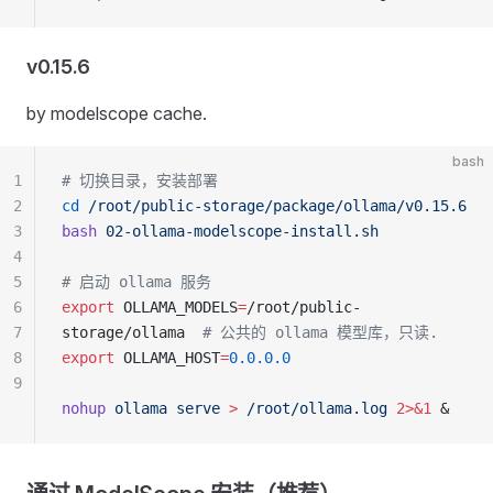
v0.15.6
by modelscope cache.
bash
1
# 切换目录，安装部署
2
cd
 /root/public-storage/package/ollama/v0.15.6
3
bash
 02-ollama-modelscope-install.sh
4
5
# 启动 ollama 服务
6
export
 OLLAMA_MODELS
=
/root/public-
7
storage/ollama  
# 公共的 ollama 模型库，只读.
8
export
 OLLAMA_HOST
=
0.0.0.0
9
nohup
 ollama
 serve
 >
 /root/ollama.log
 2>&1
 &