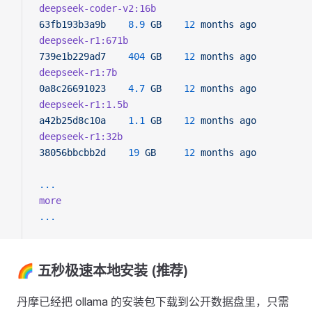
deepseek-coder-v2:16b
63fb193b3a9b
    8.9
 GB
    12
 months
 ago
deepseek-r1:671b
739e1b229ad7
    404
 GB
    12
 months
 ago
deepseek-r1:7b
0a8c26691023
    4.7
 GB
    12
 months
 ago
deepseek-r1:1.5b
a42b25d8c10a
    1.1
 GB
    12
 months
 ago
deepseek-r1:32b
38056bbcbb2d
    19
 GB
     12
 months
 ago
...
more
...
🌈 五秒极速本地安装 (推荐)
丹摩已经把 ollama 的安装包下载到公开数据盘里，只需