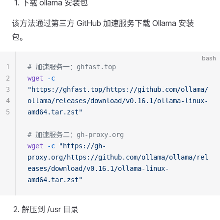
下载 ollama 安装包
该方法通过第三方 GitHub 加速服务下载 Ollama 安装
包。
bash
1
# 加速服务一：ghfast.top
2
wget
 -c
3
"https://ghfast.top/https://github.com/ollama/
4
ollama/releases/download/v0.16.1/ollama-linux-
5
amd64.tar.zst"
# 加速服务二：gh-proxy.org
wget
 -c
 "https://gh-
proxy.org/https://github.com/ollama/ollama/rel
eases/download/v0.16.1/ollama-linux-
amd64.tar.zst"
解压到 /usr 目录